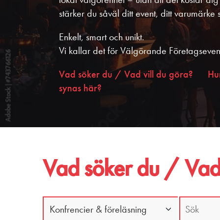
stärker du såväl ditt event, ditt varumärke
Enkelt, smart och unikt.
Vi kallar det för Välgörande Företagseven
Vad söker du / Vad vill du göra?
Hu
synas här?
Vad söker du / Vad 