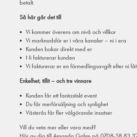
betalt.
Så här går det till
Vi kommer överens om nivå och villkor
Vi marknadsför er i våra kanaler – ni i era
Kunden bokar direkt med er
Ni fakturerar kunden
Vi fakturerar er en förmedlingsavgift efter ni fåt
Enkelhet, tillit – och tre vinnare
Kunden får ett fantastiskt event
Du får merförsäljning och synlighet
Västerås får fler välgörande insatser
Vill du veta mer eller vara med?
Hör av dig till Amanda Gahm på 0708-58 83 32