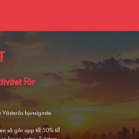
T
ivitet för
du Västerås bjussigaste
 så går upp till 50% till
g en krona extra. Tvärtom