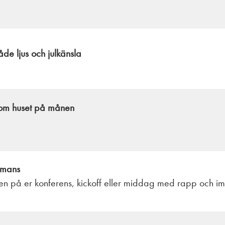
de ljus och julkänsla
akom huset på månen
ammans
en på er konferens, kickoff eller middag med rapp och im