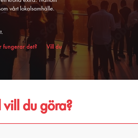
 som vårt lokalsamhälle.
t.
r fungerar det?
Vill du
vill du göra?