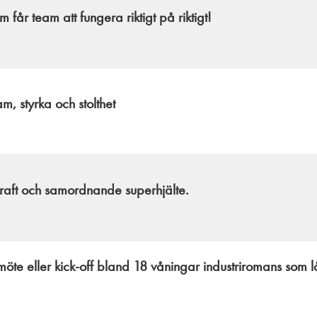
får team att fungera riktigt på riktigt!
m, styrka och stolthet
aft och samordnande superhjälte.
möte eller kick-off bland 18 våningar industriromans som l