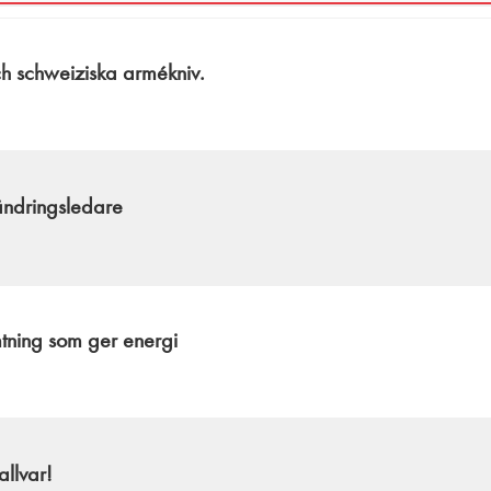
h schweiziska armékniv.
ändringsledare
ning som ger energi
allvar!