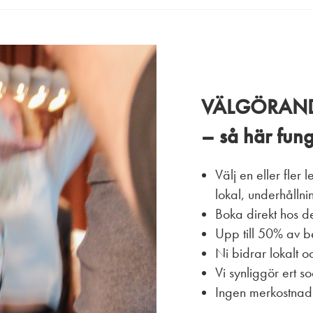
VÄLGÖRAND
– så här fung
Välj en eller fler 
lokal, underhållnin
Boka direkt hos 
Upp till 50% av b
Ni bidrar lokalt o
Vi synliggör ert s
Ingen merkostna