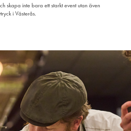
 skapa inte bara ett starkt event utan även
vtryck i Västerås.