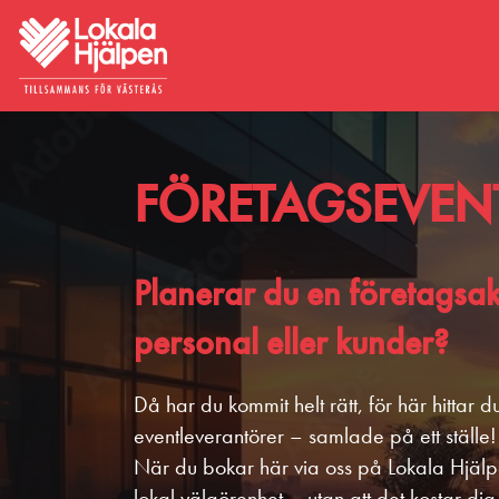
FÖRETAGSEVEN
Planerar du en företagsakt
personal eller kunder?
Då har du kommit helt rätt, för här hittar 
eventleverantörer – samlade på ett ställe!
När du bokar här via oss på Lokala Hjälpen
lokal välgörenhet – utan att det kostar di