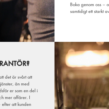
Boka genom oss – och
samtidigt ett starkt a
ERANTÖR?
tt det är svårt att
tjänster, än med
sför er som en del i
ch mer affärer. I
 efter att kunden