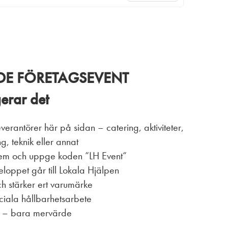
E FÖRETAGSEVENT
erar det
leverantörer här på sidan – catering, aktiviteter,
g, teknik eller annat
dem och uppge koden ”LH Event”
eloppet går till Lokala Hjälpen
ch stärker ert varumärke
ociala hållbarhetsarbete
d – bara mervärde