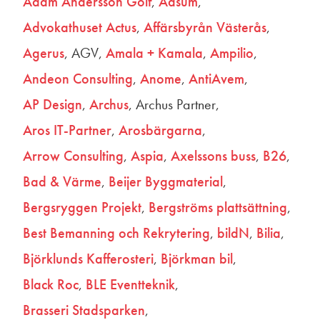
Adam Andersson Golf
Adsum
Advokathuset Actus
Affärsbyrån Västerås
Agerus
AGV
Amala + Kamala
Ampilio
Andeon Consulting
Anome
AntiAvem
AP Design
Archus
Archus Partner
Aros IT-Partner
Arosbärgarna
Arrow Consulting
Aspia
Axelssons buss
B26
Bad & Värme
Beijer Byggmaterial
Bergsryggen Projekt
Bergströms plattsättning
Best Bemanning och Rekrytering
bildN
Bilia
Björklunds Kafferosteri
Björkman bil
Black Roc
BLE Eventteknik
Brasseri Stadsparken