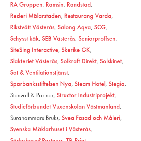
RA Gruppen
Ramsin
Randstad
Rederi Mälarstaden
Restaurang Varda
Rikstvätt Västerås
Salong Aqva
SCG
Schysst käk
SEB Västerås
Seniorproffsen
SiteSing Interactive
Skerike GK
Slakteriet Västerås
Solkraft Direkt
Solskinet
Sot & Ventilationstjänst
Sparbanksstiftelsen Nya
Steam Hotel
Stegia
Stenvall & Partner
Structor Industriprojekt
Studieförbundet Vuxenskolan Västmanland
Surahammars Bruks
Svea Fasad och Måleri
Svenska Mäklarhuset i Västerås
Söderberg&Partners
TB-Print