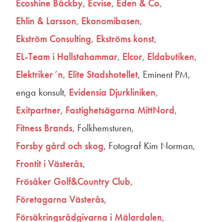
Ecoshine Bäckby
Ecvise
Eden & Co
Ehlin & Larsson
Ekonomibasen
Ekström Consulting
Ekströms konst
EL-Team i Hallstahammar
Elcor
Eldabutiken
Elektriker´n
Elite Stadshotellet
Eminent PM
enga konsult
Evidensia Djurkliniken
Exitpartner
Fastighetsägarna MittNord
Fitness Brands
Folkhemsturen
Forsby gård och skog
Fotograf Kim Norman
Frontit i Västerås
Frösåker Golf&Country Club
Företagarna Västerås
Försäkringsrådgivarna i Mälardalen