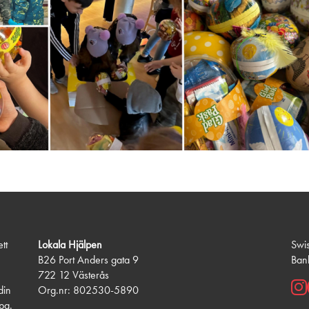
tt
Lokala Hjälpen
Swi
B26 Port Anders gata 9
Ban
722 12 Västerås
din
Org.nr: 802530-5890
lpa.