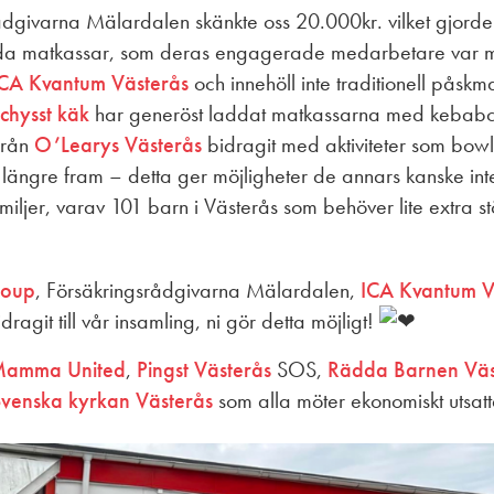
gsrådgivarna Mälardalen skänkte oss 20.000kr. vilket gjor
lda matkassar, som deras engagerade medarbetare var m
CA Kvantum Västerås
och innehöll inte traditionell påsk
chysst käk
har generöst laddat matkassarna med kebabche
från
O’Learys Västerås
bidragit med aktiviteter som bowl
er längre fram – detta ger möjligheter de annars kanske int
amiljer, varav 101 barn i Västerås som behöver lite extra s
roup
, Försäkringsrådgivarna Mälardalen,
ICA Kvantum V
agit till vår insamling, ni gör detta möjligt!
amma United
,
Pingst Västerås
SOS,
Rädda Barnen Väs
venska kyrkan Västerås
som alla möter ekonomiskt utsatt