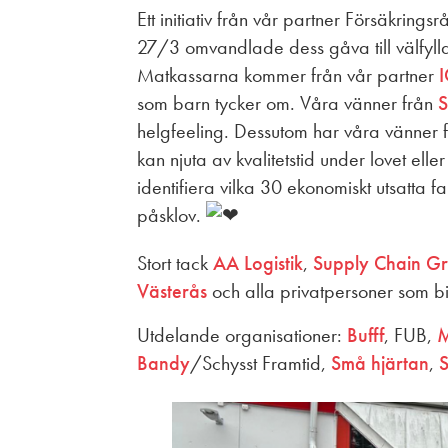
Ett initiativ från vår partner Försäkrin
27/3 omvandlade dess gåva till välfyl
Matkassarna kommer från vår partner
I
som barn tycker om. Våra vänner från
S
helgfeeling. Dessutom har våra vänner 
kan njuta av kvalitetstid under lovet ell
identifiera vilka 30 ekonomiskt utsatta f
påsklov.
Stort tack
AA Logistik
,
Supply Chain G
Västerås
och alla privatpersoner som bidr
Utdelande organisationer:
Bufff
, FUB,
M
Bandy
/Schysst Framtid,
Små hjärtan
,
S