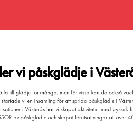
er vi påskglädje i Väster
älla till glädje för många, men för vissa kan de också vä
av startade vi en insamling för att sprida påskglädje i Väst
ationer i Västerås har vi skapat aktiviteter med pyssel, fru
OR av påskglädje och skapat förutsättningar att över 400