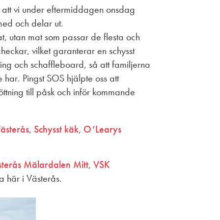
de att vi under eftermiddagen onsdag
ed och delar ut.
mat, utan mat som passar de flesta och
ckar, vilket garanterar en schysst
ing och schaffleboard, så att familjerna
e har. Pingst SOS hjälpte oss att
töttning till påsk och inför kommande
ästerås
,
Schysst käk
,
O’Learys
terås Mälardalen Mitt
,
VSK
a här i Västerås.