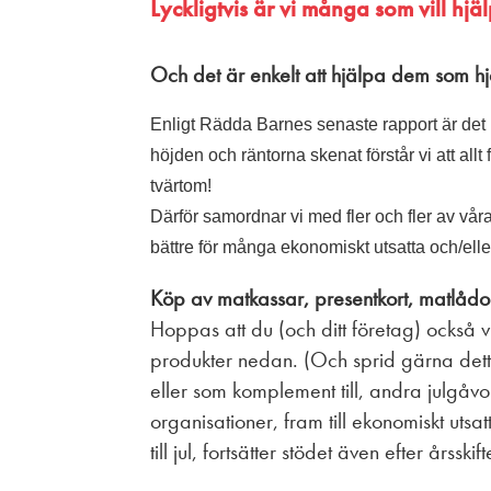
Lyckligtvis är vi många som vill hjälp
Och det är enkelt att hjälpa dem som 
Enligt Rädda Barnes senaste rapport är det nä
höjden och räntorna skenat förstår vi att allt
tvärtom!
Därför samordnar vi med fler och fler av våra 
bättre för många ekonomiskt utsatta och/el
Köp av matkassar, presentkort, matlådor
Hoppas att du (och ditt företag) också vi
produkter nedan. (Och sprid gärna detta v
eller som komplement till, andra julgåvo
organisationer, fram till ekonomiskt uts
till jul, fortsätter stödet även efter årssk