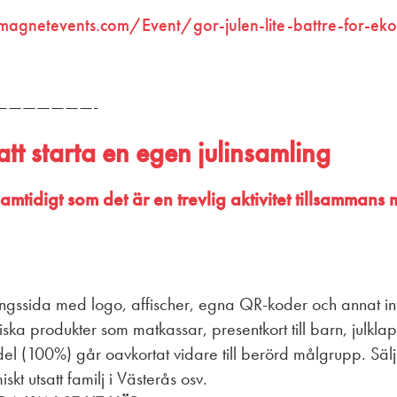
magnetevents.com/Event/gor-julen-lite-battre-for-ekono
———————-
tt starta en egen julinsamling
a, samtidigt som det är en trevlig aktivitet tillsamm
.
mlingssida med logo, affischer, egna QR-koder och annat 
iska produkter som matkassar, presentkort till barn, julkla
l (100%) går oavkortat vidare till berörd målgrupp. Sälj
kt utsatt familj i Västerås osv.