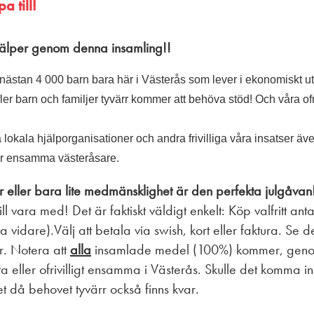
a till!
hjälper genom denna insamling!!
stan 4 000 barn bara här i Västerås som lever i ekonomiskt utsat
 fler barn och familjer tyvärr kommer att behöva stöd! Och våra ofri
lokala hjälporganisationer och andra frivilliga våra insatser även i
ler ensamma västeråsare.
 eller bara lite medmänsklighet är den perfekta julgåvan
ll vara med! Det är faktiskt väldigt enkelt: Köp valfritt an
idare).Välj att betala via swish, kort eller faktura. Se det
r. Notera att
alla
insamlade medel (100%) kommer, genom
atta eller ofrivilligt ensamma i Västerås. Skulle det komm
iftet då behovet tyvärr också finns kvar.