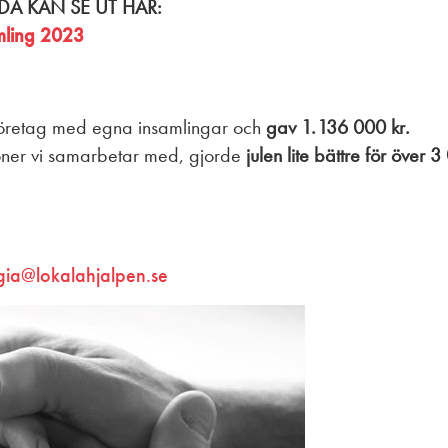
DA KAN SE UT HÄR:
mling 2023
öretag med egna insamlingar och
gav 1.136 000 kr.
tioner vi samarbetar med, gjorde
julen lite bättre för över
gia@lokalahjalpen.se