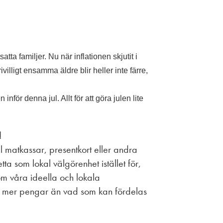
ta familjer. Nu när inflationen skjutit i
villigt ensamma äldre blir heller inte färre,
nför denna jul. Allt för att göra julen lite
!
tal matkassar, presentkort eller andra
ta som lokal välgörenhet istället för,
 våra ideella och lokala
a in mer pengar än vad som kan fördelas