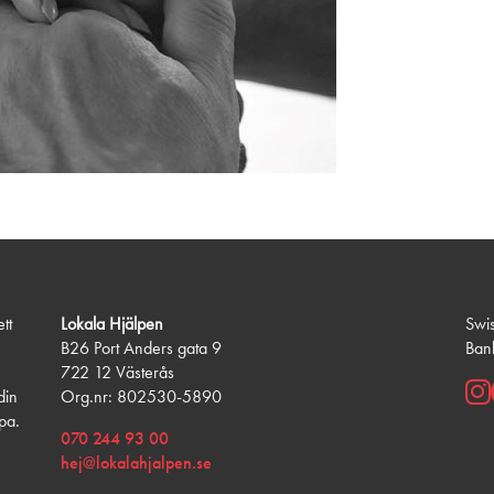
tt
Lokala Hjälpen
Swi
B26 Port Anders gata 9
Ban
722 12 Västerås
din
Org.nr: 802530-5890
lpa.
070 244 93 00
hej@lokalahjalpen.se