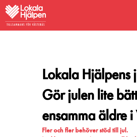
Lokala Hjälpens 
Gör julen lite bät
ensamma äldre i 
Fler och fler behöver stöd till jul.