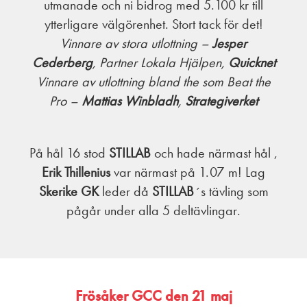
utmanade och ni bidrog med 5.100 kr till
ytterligare välgörenhet. Stort tack för det!
Vinnare av stora utlottning –
Jesper
Cederberg
, Partner Lokala Hjälpen,
Quicknet
Vinnare av utlottning bland the som Beat the
Pro –
Mattias Winbladh
,
Strategiverket
På hål 16 stod
STILLAB
och hade närmast hål ,
Erik Thillenius
var närmast på 1.07 m! Lag
Skerike GK
leder då
STILLAB
´s tävling som
pågår under alla 5 deltävlingar.
Frösåker GCC den 21 maj