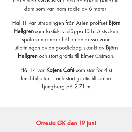
Hål 9 stod
QUICKNET
och delade ut bollar till
dem som var inom radie av 6 meter.
Hål 11 var utmaningen från Asien proffset
Björn
Hellgren
som faktiskt vi släppa förbi 5 stycken
spelare närmare hål en av dessa vann
utlottningen av en goodiebag skänkt av
Björn
Hellgren
och stort grattis till Elmer Östman.
Hål 14 var
Kajens Café
som står för 4 st
lunchbiljetter – och stort grattis till Janne
Ljungberg på 2,71 m
Orresta GK den 19 juni