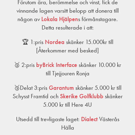
Förutom ära, berömmelse och vinst, fick de
vinnande lagen varsitt belopp att donera till
någon av
Lokala Hjälpen
s förmånstagare.
Detta resulterade i att:
🏆 1:pris
Nordea
skänker 15.000kr till
[Återkommer med besked]
🥈 2:pris
byBrick Interface
skänker 10.000 kr
till Tjejjouren Ronja
🥉Delat 3:pris
Garantum
skänker 5.000 kr till
Schysst Framtid och
Skerike Golfklubb
skänker
5.000 kr till Here 4U
Utsedd till trevligaste laget:
Dialect
Västerås
Hälla