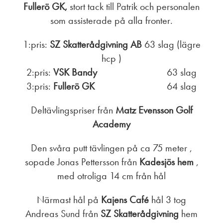
Fullerö GK,
stort tack till Patrik och personalen
som assisterade på alla fronter.
1:pris:
SZ Skatterådgivning AB
63 slag (lägre
hcp )
2:pris:
VSK Bandy
63 slag
3:pris:
Fullerö GK
64 slag
Deltävlingspriser från
Matz Evensson Golf
Academy
Den svåra putt tävlingen på ca 75 meter ,
sopade Jonas Pettersson från
Kadesjös hem
,
med otroliga 14 cm från hål
Närmast hål på
Kajens Café
hål 3 tog
Andreas Sund från
SZ Skatterådgivning
hem