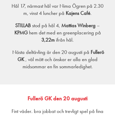
Hål 17, närmast hål var Nima Ögren på 2.30
m, vinst 4 luncher på
Kajens Café
.
STILLAB
stod på hål 4,
Mattias Winberg
–
KPMG
hem det med en greenplacering på
3,22m
ifrån hål.
Nästa deltävling är den 20 augusti på
Fullerö
GK
, väl mött och önskar er alla en glad
midsommar en fin sommarledighet.
Fullerö GK den 20 augusti
Fint väder. bra jobbat och trevligt spel på fina