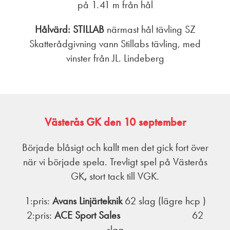
på 1.41 m från hål
Hålvärd: STILLAB
närmast hål tävling SZ
Skatterådgivning vann Stillabs tävling, med
vinster från JL. Lindeberg
Västerås GK den 10 september
Började blåsigt och kallt men det gick fort över
när vi började spela. Trevligt spel på Västerås
GK
,
stort tack till VGK.
1:pris:
Avans Linjärteknik
62 slag (lägre hcp )
2:pris:
ACE Sport Sales
62
slag