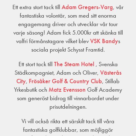
Ett extra stort tack till
Adam Gregers-Varg
, vår
fantastiska volontär, som med sitt enorma
engagemang driver och utvecklar vår tour
varje säsong! Adam fick 5.000kr att skänka till
valfri förmånstagare vilket blev
VSK Bandy
s
sociala projekt Schysst Framtid.
Ett stort tack till
The Steam Hotel
, Svenska
Städkompagniet, Adam och Oliver,
Västerås
City
,
Frösåker Golf & Country Club
, Stillab
Yrkesbutik och
Matz Evensson
Golf Academy
som generöst bidrog till vinnarbordet under
prisutdelningen.
Vi vill också rikta ett särskilt tack till våra
fantastiska golfklubbar, som möjliggör