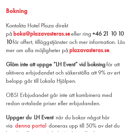
Bokning
Kontakta Hotel Plaza direkt
på
boka@plazavasteras.se
eller ring
+46 21 10 10
10
för offert, tilläggstjänster och mer information. Läs
mer om alla möjligheter på
plazavasteras.se
.
Glöm inte att uppge ”LH Event” vid bokning
för att
aktivera erbjudandet och säkerställa att 9% av ert
belopp går till Lokala Hjälpen.
OBS! Erbjudandet går inte att kombinera med
redan avtalade priser eller erbjudanden.
Uppger du LH Event
när du bokar något här
via
denna portal
doneras upp till 50% av det du